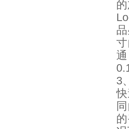
的
L
品
寸
通
0.
3
快
同
的