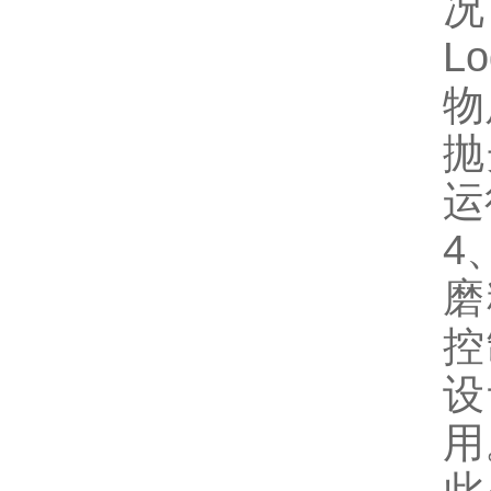
况
L
物
抛
运
4
磨
控
设
用