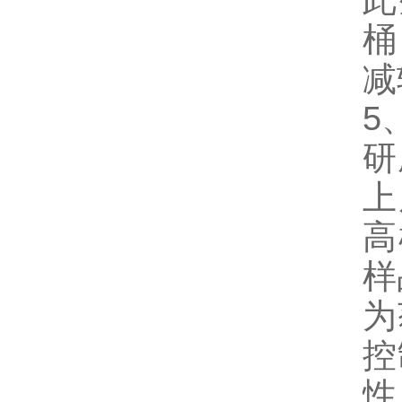
此
桶
减
5
研
上
高
样
为
控
性