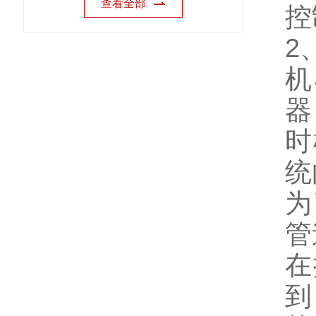
查看全部
控
2
机
器
时
统
为
管
在
到