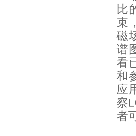
比
束
磁
谱
看
和
应
察
者