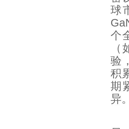
球
G
个
（
验
积
期
异