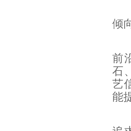
倾向
前
石
艺
能