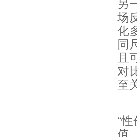
另
场
化
同
且
对
至
“性
值