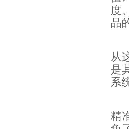
度
品
从
是
系
精
免