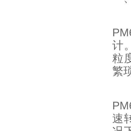
P
计
粒
繁
P
速